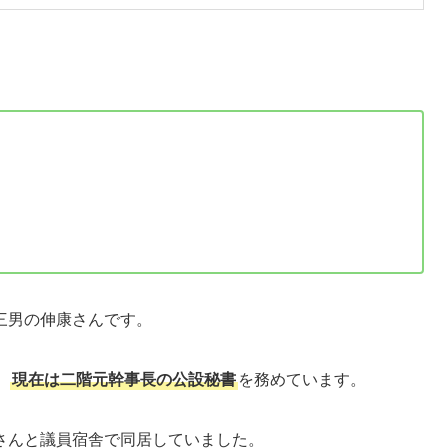
三男の伸康さんです。
、
現在は二階元幹事長の公設秘書
を務めています。
さんと議員宿舎で同居していました。