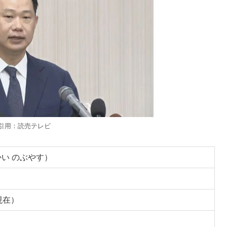
引用：読売テレビ
かい のぶやす）
現在）