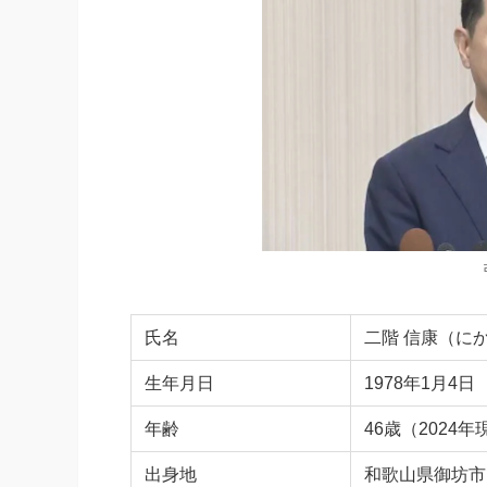
氏名
二階 信康（に
生年月日
1978年1月4日
年齢
46歳（2024年
出身地
和歌山県御坊市