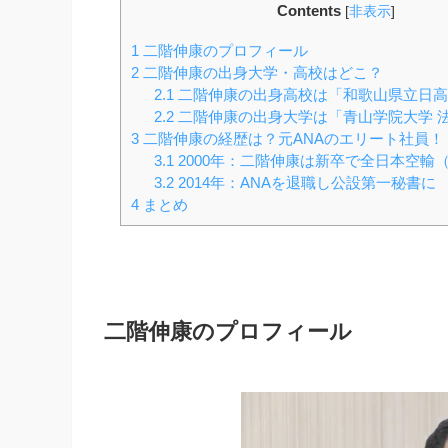
Contents
[
非表示
]
1
二階伸康のプロフィール
2
二階伸康の出身大学・高校はどこ？
2.1
二階伸康の出身高校は「和歌山県立日高
2.2
二階伸康の出身大学は「青山学院大学 
3
二階伸康の経歴は？元ANAのエリート社員！
3.1
2000年：二階伸康は新卒で全日本空輸（
3.2
2014年：ANAを退職し公設第一秘書に
4
まとめ
二階伸康のプロフィール