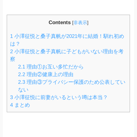
Contents
[
非表示
]
1
小澤征悦と桑子真帆が2021年に結婚！馴れ初め
は？
2
小澤征悦と桑子真帆に子どもがいない理由を考
察
2.1
理由①お互い多忙だから
2.2
理由②健康上の理由
2.3
理由③プライバシー保護のため公表してい
ない
3
小澤征悦に前妻がいるという噂は本当？
4
まとめ