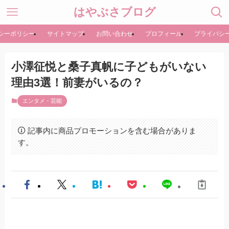
はやぶさブログ
シーポリシー
サイトマップ
お問い合わせ
プロフィール
プライバシ
小澤征悦と桑子真帆に子どもがいない
理由3選！前妻がいるの？
エンタメ・芸能
記事内に商品プロモーションを含む場合がありま
す。